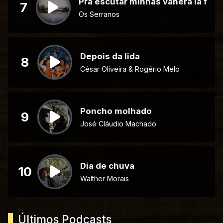
Pra escutar minhas vanera lá fora
7
Os Serranos
Depois da lida
8
César Oliveira & Rogério Melo
Poncho molhado
9
José Cláudio Machado
Dia de chuva
10
Walther Morais
Últimos Podcasts