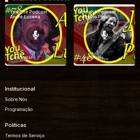
Youtchê Podcast -
Youtchê Podcast -
André Lucena
Jorgilho Pinalli
2 anos atrás
2 anos atrás
Institucional
Sobre Nós
Programação
Políticas
Termos de Serviço